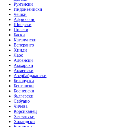
Румънски
Индонезийски
Чешки
Африкаанс
Шведски
Полски
Баски
Каталунски
Есперанто
Хинди
Лаос
Албански
Амхарски
Арменски
Азербайджански
Белоруски
Бенгалски
Босненски
български
Себуано
Чичева
Корсиканец
Хърватски
Холандски
Естонски