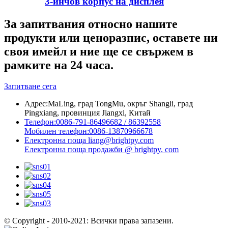
3-инчов корпус на дисплея
За запитвания относно нашите
продукти или ценоразпис, оставете ни
своя имейл и ние ще се свържем в
рамките на 24 часа.
Запитване сега
Адрес:
MaLing, град TongMu, окръг Shangli, град
Pingxiang, провинция Jiangxi, Китай
Телефон:
0086-791-86496682 / 86392558
Мобилен телефон:
0086-13870966678
Електронна поща
liang@brightpy.com
Електронна поща
продажби @ brightpy. com
© Copyright - 2010-2021: Всички права запазени.