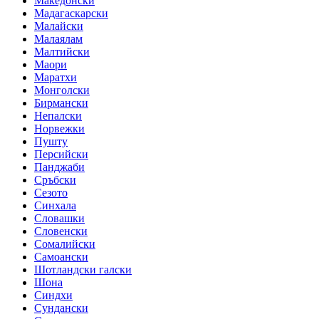
Македонски
Мадагаскарски
Малайски
Малаялам
Малтийски
Маори
Маратхи
Монголски
Бирмански
Непалски
Норвежки
Пушту
Персийски
Панджаби
Сръбски
Сезото
Синхала
Словашки
Словенски
Сомалийски
Самоански
Шотландски галски
Шона
Синдхи
Сундански