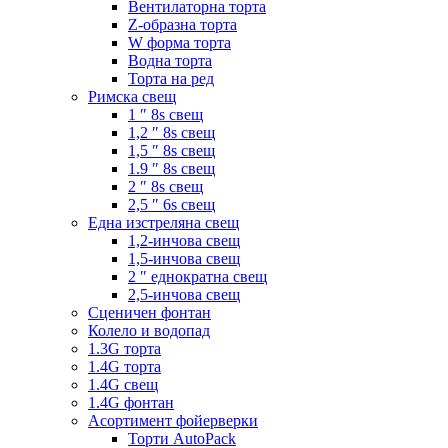
Вентилаторна торта
Z-образна торта
W форма торта
Водна торта
Торта на ред
Римска свещ
1 ″ 8s свещ
1,2 ″ 8s свещ
1,5 ″ 8s свещ
1.9 ″ 8s свещ
2 ″ 8s свещ
2,5 ″ 6s свещ
Една изстреляна свещ
1,2-инчова свещ
1,5-инчова свещ
2 ″ еднократна свещ
2,5-инчова свещ
Сценичен фонтан
Колело и водопад
1.3G торта
1.4G торта
1.4G свещ
1.4G фонтан
Асортимент фойерверки
Торти AutoPack