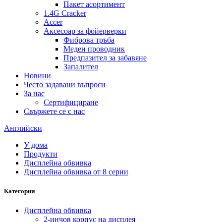
Пакет асортимент
1.4G Cracker
Accer
Аксесоар за фойерверки
Фиброва тръба
Меден проводник
Предпазител за забавяне
Запалител
Новини
Често задавани въпроси
За нас
Сертифициране
Свържете се с нас
Английски
У дома
Продукти
Дисплейна обвивка
Дисплейна обвивка от 8 серии
Категории
Дисплейна обвивка
2-инчов корпус на дисплея