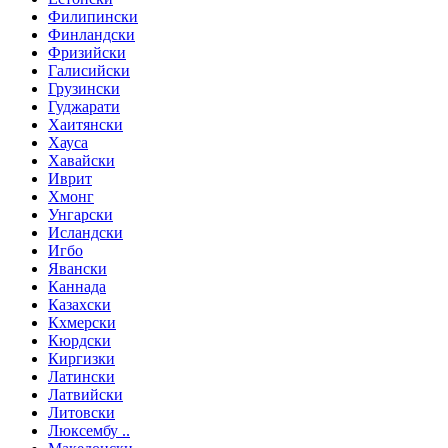
Филипински
Финландски
Фризийски
Галисийски
Грузински
Гуджарати
Хаитянски
Хауса
Хавайски
Иврит
Хмонг
Унгарски
Исландски
Игбо
Явански
Каннада
Казахски
Кхмерски
Кюрдски
Киргизки
Латински
Латвийски
Литовски
Люксембу ..