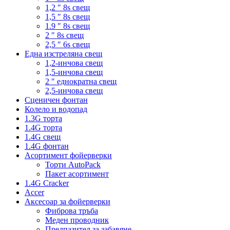
1,2 ″ 8s свещ
1,5 ″ 8s свещ
1.9 ″ 8s свещ
2 ″ 8s свещ
2,5 ″ 6s свещ
Една изстреляна свещ
1,2-инчова свещ
1,5-инчова свещ
2 ″ еднократна свещ
2,5-инчова свещ
Сценичен фонтан
Колело и водопад
1.3G торта
1.4G торта
1.4G свещ
1.4G фонтан
Асортимент фойерверки
Торти AutoPack
Пакет асортимент
1.4G Cracker
Accer
Аксесоар за фойерверки
Фиброва тръба
Меден проводник
Предпазител за забавяне