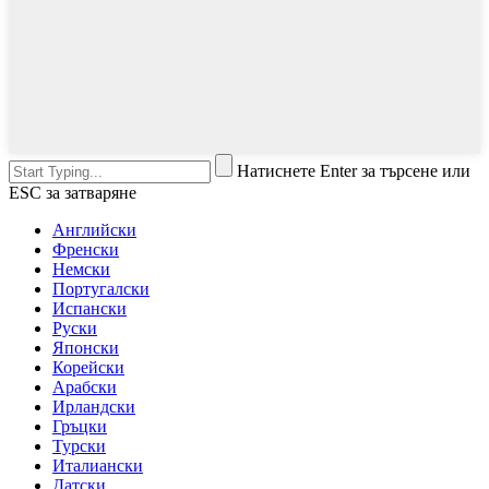
Натиснете Enter за търсене или
ESC за затваряне
Английски
Френски
Немски
Португалски
Испански
Руски
Японски
Корейски
Арабски
Ирландски
Гръцки
Турски
Италиански
Датски