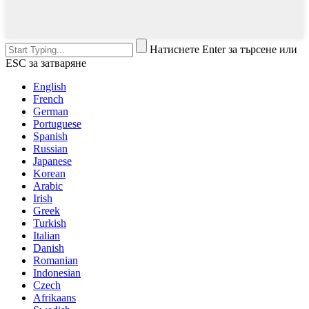
Натиснете Enter за търсене или
ESC за затваряне
English
French
German
Portuguese
Spanish
Russian
Japanese
Korean
Arabic
Irish
Greek
Turkish
Italian
Danish
Romanian
Indonesian
Czech
Afrikaans