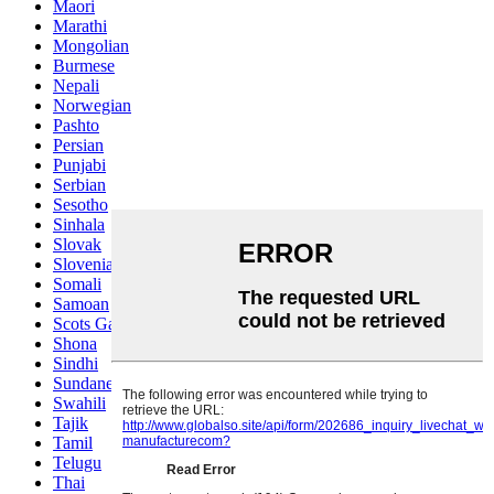
Maori
Marathi
Mongolian
Burmese
Nepali
Norwegian
Pashto
Persian
Punjabi
Serbian
Sesotho
Sinhala
Slovak
Slovenian
Somali
Samoan
Scots Gaelic
Shona
Sindhi
Sundanese
Swahili
Tajik
Tamil
Telugu
Thai