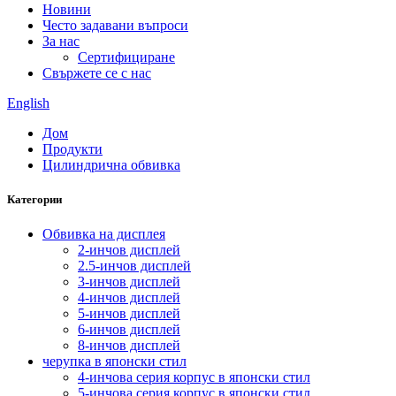
Новини
Често задавани въпроси
За нас
Сертифициране
Свържете се с нас
English
Дом
Продукти
Цилиндрична обвивка
Категории
Обвивка на дисплея
2-инчов дисплей
2.5-инчов дисплей
3-инчов дисплей
4-инчов дисплей
5-инчов дисплей
6-инчов дисплей
8-инчов дисплей
черупка в японски стил
4-инчова серия корпус в японски стил
5-инчова серия корпус в японски стил