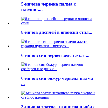
5-инчова червена палма с
плодник...
8-инчов дисплей в японски стил...
6-инчов син червен зелен жълт...
6-инчов син божур червена палма
...
3-инчова златна титаниева върба с