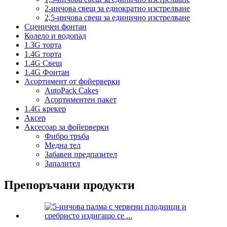
2-инчова свещ за еднократно изстрелване
2,5-инчова свещ за единично изстрелване
Сценичен фонтан
Колело и водопад
1.3G торта
1.4G торта
1.4G Свещ
1.4G Фонтан
Асортимент от фойерверки
AutoPack Cakes
Асортиментен пакет
1.4G крекер
Аксер
Аксесоар за фойерверки
Фибро тръба
Медна тел
Забавен предпазител
Запалител
Препоръчани продукти