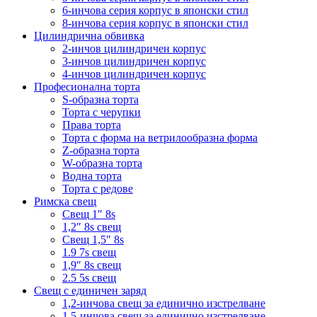
6-инчова серия корпус в японски стил
8-инчова серия корпус в японски стил
Цилиндрична обвивка
2-инчов цилиндричен корпус
3-инчов цилиндричен корпус
4-инчов цилиндричен корпус
Професионална торта
S-образна торта
Торта с черупки
Права торта
Торта с форма на ветрилообразна форма
Z-образна торта
W-образна торта
Водна торта
Торта с редове
Римска свещ
Свещ 1″ 8s
1,2″ 8s свещ
Свещ 1,5″ 8s
1.9 7s свещ
1,9″ 8s свещ
2.5 5s свещ
Свещ с единичен заряд
1,2-инчова свещ за единично изстрелване
1,5-инчова свещ за единично изстрелване