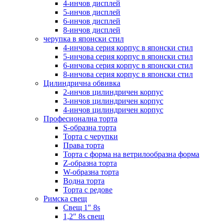
4-инчов дисплей
5-инчов дисплей
6-инчов дисплей
8-инчов дисплей
черупка в японски стил
4-инчова серия корпус в японски стил
5-инчова серия корпус в японски стил
6-инчова серия корпус в японски стил
8-инчова серия корпус в японски стил
Цилиндрична обвивка
2-инчов цилиндричен корпус
3-инчов цилиндричен корпус
4-инчов цилиндричен корпус
Професионална торта
S-образна торта
Торта с черупки
Права торта
Торта с форма на ветрилообразна форма
Z-образна торта
W-образна торта
Водна торта
Торта с редове
Римска свещ
Свещ 1″ 8s
1,2″ 8s свещ