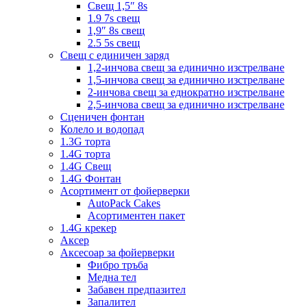
Свещ 1,5″ 8s
1.9 7s свещ
1,9″ 8s свещ
2.5 5s свещ
Свещ с единичен заряд
1,2-инчова свещ за единично изстрелване
1,5-инчова свещ за единично изстрелване
2-инчова свещ за еднократно изстрелване
2,5-инчова свещ за единично изстрелване
Сценичен фонтан
Колело и водопад
1.3G торта
1.4G торта
1.4G Свещ
1.4G Фонтан
Асортимент от фойерверки
AutoPack Cakes
Асортиментен пакет
1.4G крекер
Аксер
Аксесоар за фойерверки
Фибро тръба
Медна тел
Забавен предпазител
Запалител