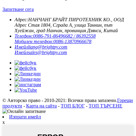
Запитване сега
Адрес:
НАНЧАНГ БРАЙТ ПИРОТЕХНИК КО., ООД
Адрес Стая 1804, Сграда A, улица Таннин, път
Хуейжан, град Нанчан, провинция Дзянси, Китай
Телефон:
0086-791-86496682 / 86392558
Мобилен телефон:
0086-13870966678
Имейл
liang@brightpy.com
Имейл
sales@brightpy.com
© Авторско право - 2010-2021: Всички права запазени.
Горещи
продукти
-
Карта на сайта
-
ТОП БЛОГ
-
ТОП ТЪРСЕНЕ
Изпрати имейл
x