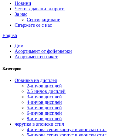
Новини
Често задавани въпроси
За нас
Сертифициране
Свържете се с нас
English
Дом
Асортимент от фойерверки
Асортиментен пакет
Категории
Обвивка на дисплея
2-инчов дисплей
2.5-инчов дисплей
3-инчов дисплей
4-инчов дисплей
5-инчов дисплей
6-инчов дисплей
8-инчов дисплей
черупка в японски стил
4-инчова серия корпус в японски стил
5-инчова серия корпус в японски стил