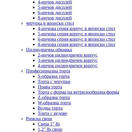
4-инчов дисплей
5-инчов дисплей
6-инчов дисплей
8-инчов дисплей
черупка в японски стил
4-инчова серия корпус в японски стил
5-инчова серия корпус в японски стил
6-инчова серия корпус в японски стил
8-инчова серия корпус в японски стил
Цилиндрична обвивка
2-инчов цилиндричен корпус
3-инчов цилиндричен корпус
4-инчов цилиндричен корпус
Професионална торта
S-образна торта
Торта с черупки
Права торта
Торта с форма на ветрилообразна форма
Z-образна торта
W-образна торта
Водна торта
Торта с редове
Римска свещ
Свещ 1″ 8s
1,2″ 8s свещ