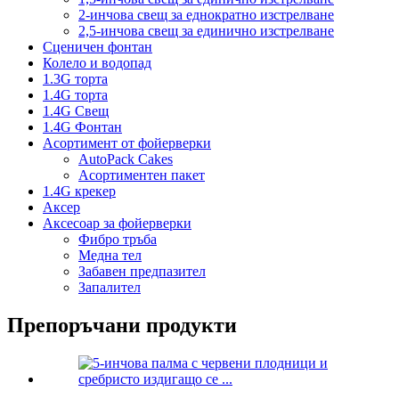
2-инчова свещ за еднократно изстрелване
2,5-инчова свещ за единично изстрелване
Сценичен фонтан
Колело и водопад
1.3G торта
1.4G торта
1.4G Свещ
1.4G Фонтан
Асортимент от фойерверки
AutoPack Cakes
Асортиментен пакет
1.4G крекер
Аксер
Аксесоар за фойерверки
Фибро тръба
Медна тел
Забавен предпазител
Запалител
Препоръчани продукти