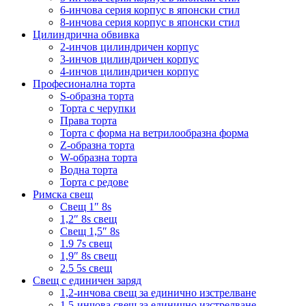
6-инчова серия корпус в японски стил
8-инчова серия корпус в японски стил
Цилиндрична обвивка
2-инчов цилиндричен корпус
3-инчов цилиндричен корпус
4-инчов цилиндричен корпус
Професионална торта
S-образна торта
Торта с черупки
Права торта
Торта с форма на ветрилообразна форма
Z-образна торта
W-образна торта
Водна торта
Торта с редове
Римска свещ
Свещ 1″ 8s
1,2″ 8s свещ
Свещ 1,5″ 8s
1.9 7s свещ
1,9″ 8s свещ
2.5 5s свещ
Свещ с единичен заряд
1,2-инчова свещ за единично изстрелване
1,5-инчова свещ за единично изстрелване