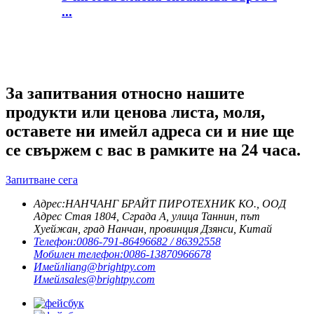
...
За запитвания относно нашите
продукти или ценова листа, моля,
оставете ни имейл адреса си и ние ще
се свържем с вас в рамките на 24 часа.
Запитване сега
Адрес:
НАНЧАНГ БРАЙТ ПИРОТЕХНИК КО., ООД
Адрес Стая 1804, Сграда A, улица Таннин, път
Хуейжан, град Нанчан, провинция Дзянси, Китай
Телефон:
0086-791-86496682 / 86392558
Мобилен телефон:
0086-13870966678
Имейл
liang@brightpy.com
Имейл
sales@brightpy.com