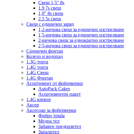
Свещ 1,5″ 8s
1.9 7s свещ
1,9″ 8s свещ
2.5 5s свещ
Свещ с единичен заряд
1,2-инчова свещ за единично изстрелване
1,5-инчова свещ за единично изстрелване
2-инчова свещ за еднократно изстрелване
2,5-инчова свещ за единично изстрелване
Сценичен фонтан
Колело и водопад
1.3G торта
1.4G торта
1.4G Свещ
1.4G Фонтан
Асортимент от фойерверки
AutoPack Cakes
Асортиментен пакет
1.4G крекер
Аксер
Аксесоар за фойерверки
Фибро тръба
Медна тел
Забавен предпазител
Запалител