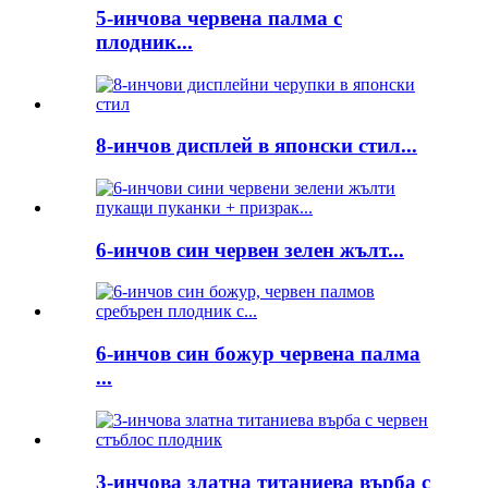
5-инчова червена палма с
плодник...
8-инчов дисплей в японски стил...
6-инчов син червен зелен жълт...
6-инчов син божур червена палма
...
3-инчова златна титаниева върба с