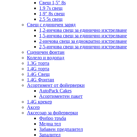
Свещ 1,5″ 8s
1.9 7s свещ
1,9″ 8s свещ
2.5 5s свещ
Свещ с единичен заряд
1,2-инчова свещ за единично изстрелване
1,5-инчова свещ за единично изстрелване
2-инчова свещ за еднократно изстрелване
2,5-инчова свещ за единично изстрелване
Сценичен фонтан
Колело и водопад
1.3G торта
1.4G торта
1.4G Свещ
1.4G Фонтан
Асортимент от фойерверки
AutoPack Cakes
Асортиментен пакет
1.4G крекер
Аксер
Аксесоар за фойерверки
Фибро тръба
Медна тел
Забавен предпазител
Запалител