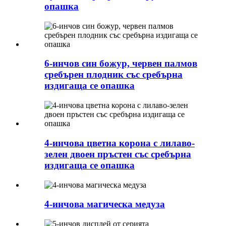
опашка
6-инчов син божур, червен палмов
сребърен плодник със сребърна
издигаща се опашка
4-инчова цветна корона с лилаво-
зелен двоен пръстен със сребърна
издигаща се опашка
4-инчова магическа медуза