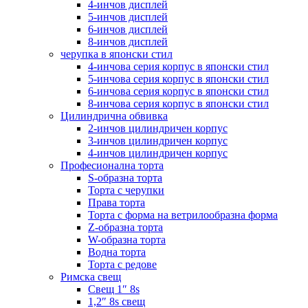
4-инчов дисплей
5-инчов дисплей
6-инчов дисплей
8-инчов дисплей
черупка в японски стил
4-инчова серия корпус в японски стил
5-инчова серия корпус в японски стил
6-инчова серия корпус в японски стил
8-инчова серия корпус в японски стил
Цилиндрична обвивка
2-инчов цилиндричен корпус
3-инчов цилиндричен корпус
4-инчов цилиндричен корпус
Професионална торта
S-образна торта
Торта с черупки
Права торта
Торта с форма на ветрилообразна форма
Z-образна торта
W-образна торта
Водна торта
Торта с редове
Римска свещ
Свещ 1″ 8s
1,2″ 8s свещ