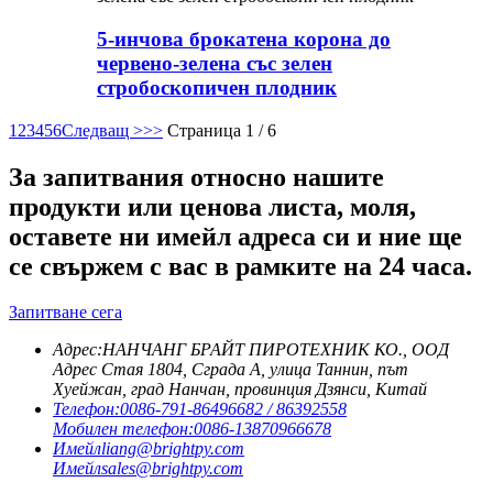
5-инчова брокатена корона до
червено-зелена със зелен
стробоскопичен плодник
1
2
3
4
5
6
Следващ >
>>
Страница 1 / 6
За запитвания относно нашите
продукти или ценова листа, моля,
оставете ни имейл адреса си и ние ще
се свържем с вас в рамките на 24 часа.
Запитване сега
Адрес:
НАНЧАНГ БРАЙТ ПИРОТЕХНИК КО., ООД
Адрес Стая 1804, Сграда A, улица Таннин, път
Хуейжан, град Нанчан, провинция Дзянси, Китай
Телефон:
0086-791-86496682 / 86392558
Мобилен телефон:
0086-13870966678
Имейл
liang@brightpy.com
Имейл
sales@brightpy.com