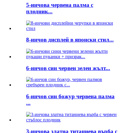
5-инчова червена палма с
плодник...
8-инчов дисплей в японски стил...
6-инчов син червен зелен жълт...
6-инчов син божур червена палма
...
3-инчова златна титаниева върба с