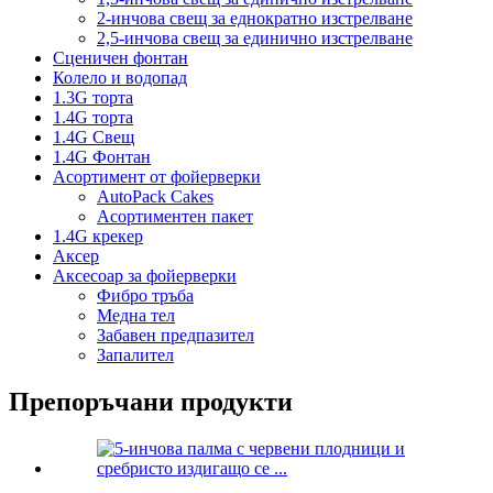
2-инчова свещ за еднократно изстрелване
2,5-инчова свещ за единично изстрелване
Сценичен фонтан
Колело и водопад
1.3G торта
1.4G торта
1.4G Свещ
1.4G Фонтан
Асортимент от фойерверки
AutoPack Cakes
Асортиментен пакет
1.4G крекер
Аксер
Аксесоар за фойерверки
Фибро тръба
Медна тел
Забавен предпазител
Запалител
Препоръчани продукти