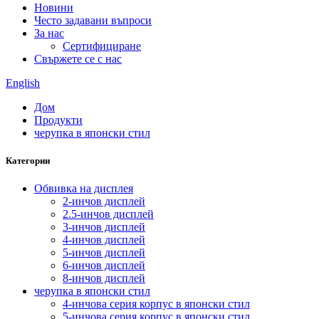
Новини
Често задавани въпроси
За нас
Сертифициране
Свържете се с нас
English
Дом
Продукти
черупка в японски стил
Категории
Обвивка на дисплея
2-инчов дисплей
2.5-инчов дисплей
3-инчов дисплей
4-инчов дисплей
5-инчов дисплей
6-инчов дисплей
8-инчов дисплей
черупка в японски стил
4-инчова серия корпус в японски стил
5-инчова серия корпус в японски стил