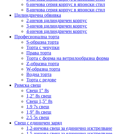
6-инчова серия корпус в японски стил
8-инчова серия корпус в японски стил
Цилиндрична обвивка
2-инчов цилиндричен корпус
3-инчов цилиндричен корпус
4-инчов цилиндричен корпус
Професионална торта
S-образна торта
Торта с черупки
Права торта
Торта с форма на ветрилообразна форма
Z-образна торта
W-образна торта
Водна торта
Торта с редове
Римска свещ
Свещ 1″ 8s
1,2″ 8s свещ
Свещ 1,5″ 8s
1.9 7s свещ
1,9″ 8s свещ
2.5 5s свещ
Свещ с единичен заряд
1,2-инчова свещ за единично изстрелване
1,5-инчова свещ за единично изстрелване