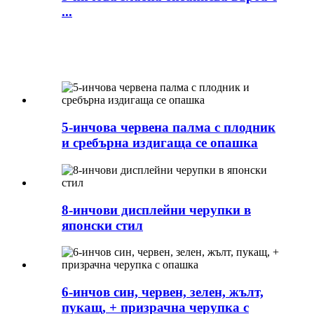
...
5-инчова червена палма с плодник
и сребърна издигаща се опашка
8-инчови дисплейни черупки в
японски стил
6-инчов син, червен, зелен, жълт,
пукащ, + призрачна черупка с