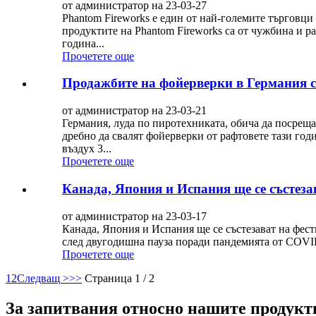
от администратор на 23-03-27
Phantom Fireworks е един от най-големите търговци
продуктите на Phantom Fireworks са от чужбина и ра
година...
Прочетете още
Продажбите на фойерверки в Германия 
от администратор на 23-03-21
Германия, луда по пиротехниката, обича да посреща
дребно да свалят фойерверки от рафтовете тази год
въздух 3...
Прочетете още
Канада, Япония и Испания ще се състеза
от администратор на 23-03-17
Канада, Япония и Испания ще се състезават на фес
след двугодишна пауза поради пандемията от COVID-
Прочетете още
1
2
Следващ >
>>
Страница 1 / 2
За запитвания относно нашите продукти 