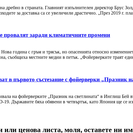
 на дребно в страната. Главният изпълнителен директор Брус Зо
зходите за доставка са се увеличили драстично. „През 2019 г. пл
се провалят заради климатичните промени
 Нова година с гръм и трясък, но опасенията относно изменение
ина, съобщиха местните медии в петък. „Фойерверките траят еди
ват в първото състезание с фойерверки „Празник н
тивала на фойерверките „Празник на светлината“ в Инглиш Бей в
19. Държавите бяха обявени в четвъртък, като Япония ще се изя
или ценова листа, моля, оставете ни име