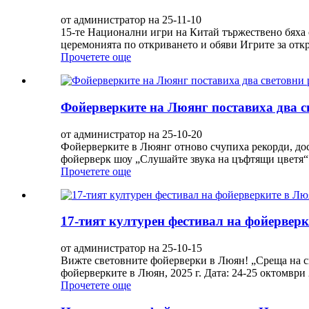
от администратор на 25-11-10
15-те Национални игри на Китай тържествено бяха 
церемонията по откриването и обяви Игрите за откр
Прочетете още
Фойерверките на Люянг поставиха два с
от администратор на 25-10-20
Фойерверките в Люянг отново счупиха рекорди, дос
фойерверк шоу „Слушайте звука на цъфтящи цветя“ 
Прочетете още
17-тият културен фестивал на фойерверки
от администратор на 25-10-15
Вижте световните фойерверки в Люян! „Среща на св
фойерверките в Люян, 2025 г. Дата: 24-25 октомври
Прочетете още