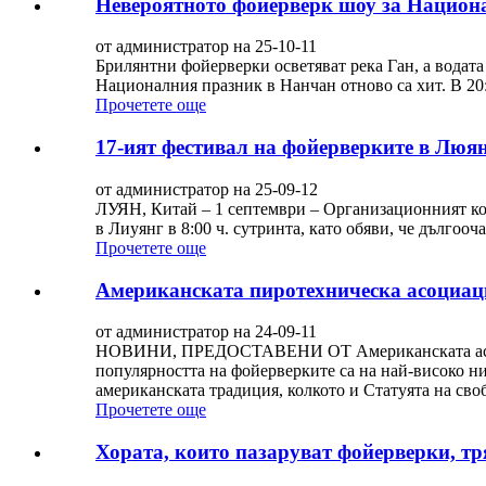
Невероятното фойерверк шоу за Национ
от администратор на 25-10-11
Брилянтни фойерверки осветяват река Ган, а водата
Националния празник в Нанчан отново са хит. В 20:
Прочетете още
17-ият фестивал на фойерверките в Люян
от администратор на 25-09-12
ЛУЯН, Китай – 1 септември – Организационният ко
в Лиуянг в 8:00 ч. сутринта, като обяви, че дългооч
Прочетете още
Американската пиротехническа асоциаци
от администратор на 24-09-11
НОВИНИ, ПРЕДОСТАВЕНИ ОТ Американската асоциаци
популярността на фойерверките са на най-високо н
американската традиция, колкото и Статуята на своб
Прочетете още
Хората, които пазаруват фойерверки, тр