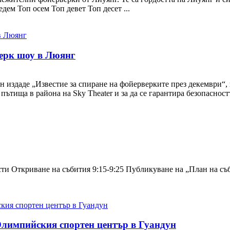
дем Топ осем Топ девет Топ десет ...
ерк шоу в Люянг
 издаде „Известие за спиране на фойерверките през декември“, в
тища в района на Sky Theater и за да се гарантира безопасностт
сти Откриване на събития 9:15-9:25 Публикуване на „План на съ
Олимпийския спортен център в Гуандун