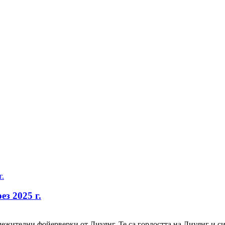
з 2025 г.
ележителни фойерверки от Лиуянг. Те са гордостта на Лиуянг и с