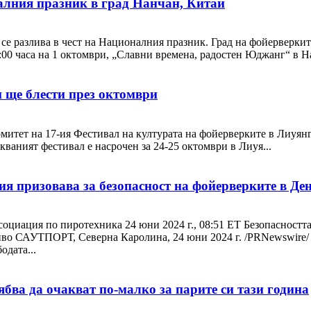
алния празник в град Нанчан, Китай
 се разлива в чест на Националния празник. Град на фойерверкит
00 часа на 1 октомври, „Славни времена, радостен Юджанг“ в На
 ще блести през октомври
митет на 17-ия Фестивал на културата на фойерверките в Лиуян
акваният фестивал е насрочен за 24-25 октомври в Лиуя...
я призовава за безопасност на фойерверките в Ден
я по пиротехника 24 юни 2024 г., 08:51 ET Безопасността ос
иво САУТПОРТ, Северна Каролина, 24 юни 2024 г. /PRNewswire/ 
одата...
ябва да очакват по-малко за парите си тази година