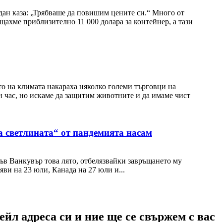
лдан каза: „Трябваше да повишим цените си.“ Много от
ащахме приблизително 11 000 долара за контейнер, а тази
то на климата накараха няколко големи търговци на
н час, но искаме да защитим животните и да имаме чист
а светлината“ от пандемията насам
ъв Ванкувър това лято, отбелязвайки завръщането му
ви на 23 юли, Канада на 27 юли и...
йл адреса си и ние ще се свържем с вас