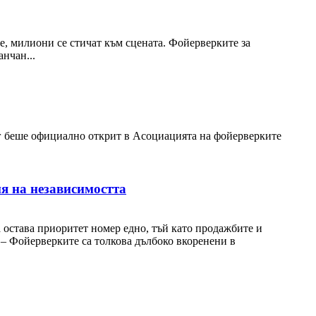
е, милиони се стичат към сцената. Фойерверките за
нчан...
г беше официално открит в Асоциацията на фойерверките
я на независимостта
тава приоритет номер едно, тъй като продажбите и
– Фойерверките са толкова дълбоко вкоренени в