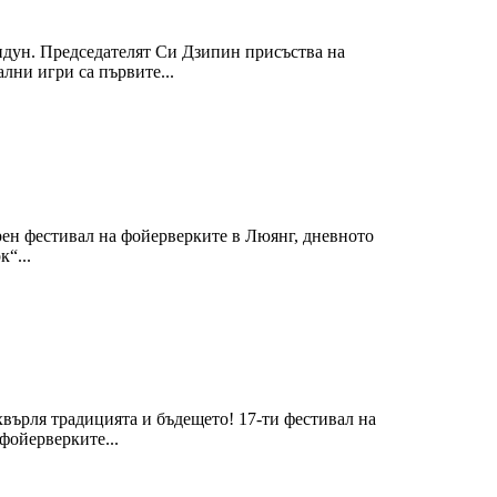
ндун. Председателят Си Дзипин присъства на
лни игри са първите...
рен фестивал на фойерверките в Люянг, дневното
“...
върля традицията и бъдещето! 17-ти фестивал на
фойерверките...