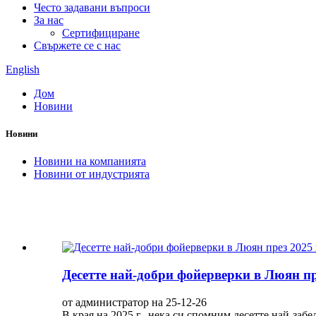
Често задавани въпроси
За нас
Сертифициране
Свържете се с нас
English
Дом
Новини
Новини
Новини на компанията
Новини от индустрията
Десетте най-добри фойерверки в Люян пре
от администратор на 25-12-26
В края на 2025 г., нека си спомним десетте най-заб