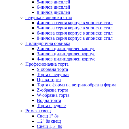
5-инчов дисплей
6-инчов дисплей
8-инчов дисплей
черупка в японски стил
4-инчова серия корпус в японски стил
5-инчова серия корпус в японски стил
6-инчова серия корпус в японски стил
8-инчова серия корпус в японски стил
Цилиндрична обвивка
2-инчов цилиндричен корпус
3-инчов цилиндричен корпус
4-инчов цилиндричен корпус
Професионална торта
S-образна торта
Торта с черупки
Права торта
Торта с форма на ветрилообразна форма
Z-образна торта
W-образна торта
Водна торта
Торта с редове
Римска свещ
Свещ 1″ 8s
1,2″ 8s свещ
Свещ 1,5″ 8s