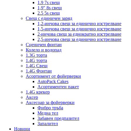
1.9 7s свещ
1,9″ 8s свещ
2.5 5s свещ
Свещ с единичен заряд
1,2-инчова свещ за единично изстрелване
1,5-инчова свещ за единично изстрелване
2-инчова свещ за еднократно изстрелване
2,5-инчова свещ за единично изстрелване
Сценичен фонтан
Колело и водопад
1.3G торта
1.4G торта
1.4G Свещ
1.4G Фонтан
Асортимент от фойерверки
AutoPack Cakes
Асортиментен пакет
1.4G крекер
Аксер
Аксесоар за фойерверки
Фибро тръба
Медна тел
Забавен предпазител
Запалител
Новини