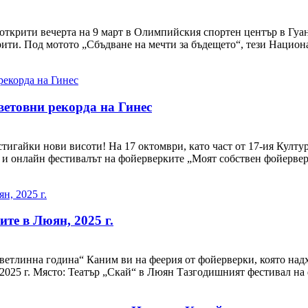
открити вечерта на 9 март в Олимпийския спортен център в Гуа
ити. Под мотото „Сбъдване на мечти за бъдещето“, тези Национа
ветовни рекорда на Гинес
тигайки нови висоти! На 17 октомври, като част от 17-ия Култу
и онлайн фестивалът на фойерверките „Моят собствен фойерверк
те в Люян, 2025 г.
етлинна година“ Каним ви на феерия от фойерверки, която надх
 2025 г. Място: Театър „Скай“ в Люян Тазгодишният фестивал на 