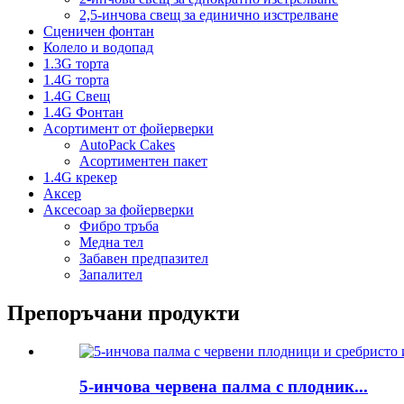
2,5-инчова свещ за единично изстрелване
Сценичен фонтан
Колело и водопад
1.3G торта
1.4G торта
1.4G Свещ
1.4G Фонтан
Асортимент от фойерверки
AutoPack Cakes
Асортиментен пакет
1.4G крекер
Аксер
Аксесоар за фойерверки
Фибро тръба
Медна тел
Забавен предпазител
Запалител
Препоръчани продукти
5-инчова червена палма с плодник...