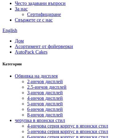
Често задавани въпроси
За нас
Сертифициране
Свържете се с нас
English
Дом
Асортимент от фойерверки
AutoPack Cakes
Категории
Обвивка на дисплея
2-инчов дисплей
2.5-инчов дисплей
3-инчов дисплей
4-инчов дисплей
5-инчов дисплей
6-инчов дисплей
8-инчов дисплей
черупка в японски стил
4-инчова серия корпус в японски стил
5-инчова серия корпус в японски стил
6-инчова серия корпус в японски стил