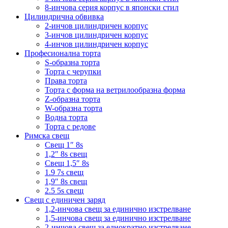
8-инчова серия корпус в японски стил
Цилиндрична обвивка
2-инчов цилиндричен корпус
3-инчов цилиндричен корпус
4-инчов цилиндричен корпус
Професионална торта
S-образна торта
Торта с черупки
Права торта
Торта с форма на ветрилообразна форма
Z-образна торта
W-образна торта
Водна торта
Торта с редове
Римска свещ
Свещ 1″ 8s
1,2″ 8s свещ
Свещ 1,5″ 8s
1.9 7s свещ
1,9″ 8s свещ
2.5 5s свещ
Свещ с единичен заряд
1,2-инчова свещ за единично изстрелване
1,5-инчова свещ за единично изстрелване
2-инчова свещ за еднократно изстрелване