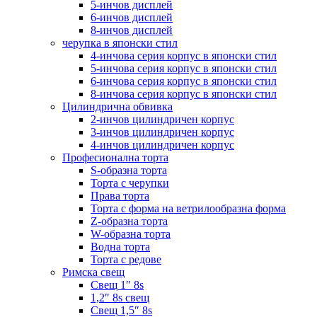
5-инчов дисплей
6-инчов дисплей
8-инчов дисплей
черупка в японски стил
4-инчова серия корпус в японски стил
5-инчова серия корпус в японски стил
6-инчова серия корпус в японски стил
8-инчова серия корпус в японски стил
Цилиндрична обвивка
2-инчов цилиндричен корпус
3-инчов цилиндричен корпус
4-инчов цилиндричен корпус
Професионална торта
S-образна торта
Торта с черупки
Права торта
Торта с форма на ветрилообразна форма
Z-образна торта
W-образна торта
Водна торта
Торта с редове
Римска свещ
Свещ 1″ 8s
1,2″ 8s свещ
Свещ 1,5″ 8s