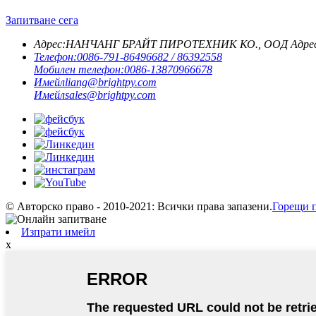
Запитване сега
Адрес:
НАНЧАНГ БРАЙТ ПИРОТЕХНИК КО., ООД Адрес Стая
Телефон:
0086-791-86496682 / 86392558
Мобилен телефон:
0086-13870966678
Имейл
liang@brightpy.com
Имейл
sales@brightpy.com
© Авторско право - 2010-2021: Всички права запазени.
Горещи 
Изпрати имейл
x