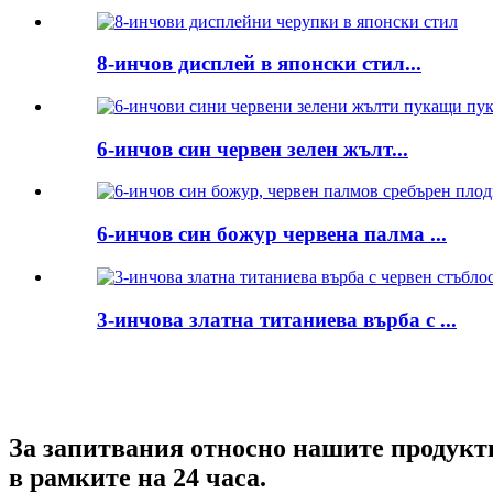
8-инчов дисплей в японски стил...
6-инчов син червен зелен жълт...
6-инчов син божур червена палма ...
3-инчова златна титаниева върба с ...
За запитвания относно нашите продукти 
в рамките на 24 часа.