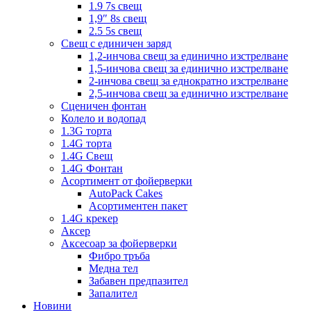
1.9 7s свещ
1,9″ 8s свещ
2.5 5s свещ
Свещ с единичен заряд
1,2-инчова свещ за единично изстрелване
1,5-инчова свещ за единично изстрелване
2-инчова свещ за еднократно изстрелване
2,5-инчова свещ за единично изстрелване
Сценичен фонтан
Колело и водопад
1.3G торта
1.4G торта
1.4G Свещ
1.4G Фонтан
Асортимент от фойерверки
AutoPack Cakes
Асортиментен пакет
1.4G крекер
Аксер
Аксесоар за фойерверки
Фибро тръба
Медна тел
Забавен предпазител
Запалител
Новини