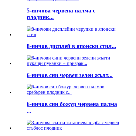
5-инчова червена палма с
плодник...
8-инчов дисплей в японски стил...
6-инчов син червен зелен жълт...
6-инчов син божур червена палма
...