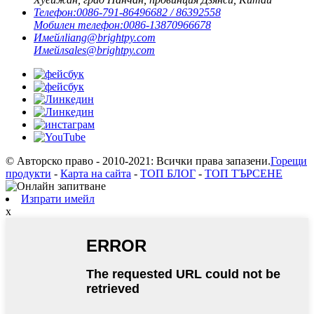
Телефон:
0086-791-86496682 / 86392558
Мобилен телефон:
0086-13870966678
Имейл
liang@brightpy.com
Имейл
sales@brightpy.com
© Авторско право - 2010-2021: Всички права запазени.
Горещи
продукти
-
Карта на сайта
-
ТОП БЛОГ
-
ТОП ТЪРСЕНЕ
Изпрати имейл
x