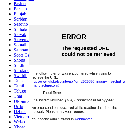
Pashto
Persian
Punjabi
Serbian
Sesotho
Sinhala
Slovak
Slovenian
Somali
Samoan
Scots Gaelic
Shona
Sindhi
Sundanese
Swahili
Tajik
Tamil
Telugu
Thai
Ukrainian
Urdu
Uzbek
Vietnamese
Welsh
Xhosa