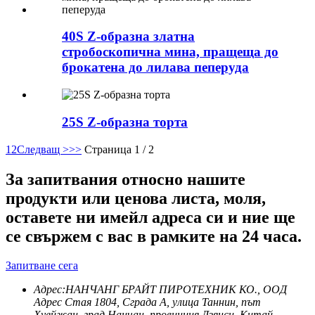
40S Z-образна златна
стробоскопична мина, пращеща до
брокатена до лилава пеперуда
25S Z-образна торта
1
2
Следващ >
>>
Страница 1 / 2
За запитвания относно нашите
продукти или ценова листа, моля,
оставете ни имейл адреса си и ние ще
се свържем с вас в рамките на 24 часа.
Запитване сега
Адрес:
НАНЧАНГ БРАЙТ ПИРОТЕХНИК КО., ООД
Адрес Стая 1804, Сграда A, улица Таннин, път
Хуейжан, град Нанчан, провинция Дзянси, Китай