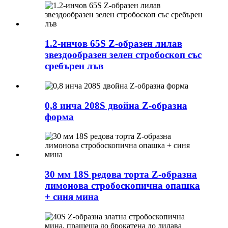
1.2-инчов 65S Z-образен лилав
звездообразен зелен стробоскоп със
сребърен лъв
0,8 инча 208S двойна Z-образна
форма
30 мм 18S редова торта Z-образна
лимонова стробоскопична опашка
+ синя мина