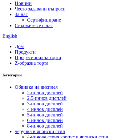
Новини
Често задавани въпроси
За нас
Сертифициране
Свържете се с нас
English
Дом
Продукти
Професионална торта
Z-образна торта
Категории
Обвивка на дисплея
2-инчов дисплей
2.5-инчов дисплей
3-инчов дисплей
4-инчов дисплей
5-инчов дисплей
6-инчов дисплей
8-инчов дисплей
черупка в японски стил
4-инчова серия корпус в японски стил