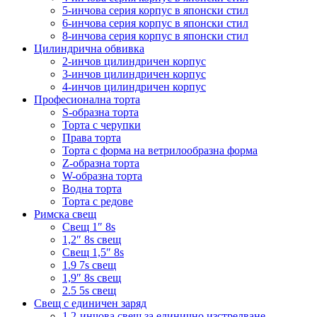
5-инчова серия корпус в японски стил
6-инчова серия корпус в японски стил
8-инчова серия корпус в японски стил
Цилиндрична обвивка
2-инчов цилиндричен корпус
3-инчов цилиндричен корпус
4-инчов цилиндричен корпус
Професионална торта
S-образна торта
Торта с черупки
Права торта
Торта с форма на ветрилообразна форма
Z-образна торта
W-образна торта
Водна торта
Торта с редове
Римска свещ
Свещ 1″ 8s
1,2″ 8s свещ
Свещ 1,5″ 8s
1.9 7s свещ
1,9″ 8s свещ
2.5 5s свещ
Свещ с единичен заряд
1,2-инчова свещ за единично изстрелване