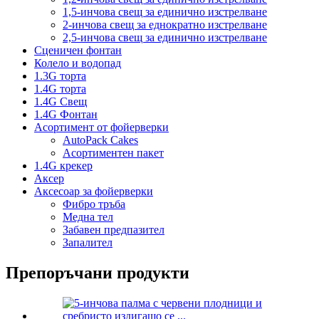
1,5-инчова свещ за единично изстрелване
2-инчова свещ за еднократно изстрелване
2,5-инчова свещ за единично изстрелване
Сценичен фонтан
Колело и водопад
1.3G торта
1.4G торта
1.4G Свещ
1.4G Фонтан
Асортимент от фойерверки
AutoPack Cakes
Асортиментен пакет
1.4G крекер
Аксер
Аксесоар за фойерверки
Фибро тръба
Медна тел
Забавен предпазител
Запалител
Препоръчани продукти