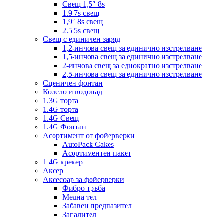
Свещ 1,5″ 8s
1.9 7s свещ
1,9″ 8s свещ
2.5 5s свещ
Свещ с единичен заряд
1,2-инчова свещ за единично изстрелване
1,5-инчова свещ за единично изстрелване
2-инчова свещ за еднократно изстрелване
2,5-инчова свещ за единично изстрелване
Сценичен фонтан
Колело и водопад
1.3G торта
1.4G торта
1.4G Свещ
1.4G Фонтан
Асортимент от фойерверки
AutoPack Cakes
Асортиментен пакет
1.4G крекер
Аксер
Аксесоар за фойерверки
Фибро тръба
Медна тел
Забавен предпазител
Запалител