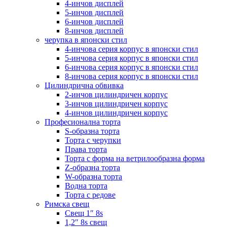
4-инчов дисплей
5-инчов дисплей
6-инчов дисплей
8-инчов дисплей
черупка в японски стил
4-инчова серия корпус в японски стил
5-инчова серия корпус в японски стил
6-инчова серия корпус в японски стил
8-инчова серия корпус в японски стил
Цилиндрична обвивка
2-инчов цилиндричен корпус
3-инчов цилиндричен корпус
4-инчов цилиндричен корпус
Професионална торта
S-образна торта
Торта с черупки
Права торта
Торта с форма на ветрилообразна форма
Z-образна торта
W-образна торта
Водна торта
Торта с редове
Римска свещ
Свещ 1″ 8s
1,2″ 8s свещ