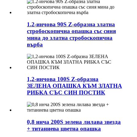
1.2-инчова 90S Z-образна златна
стробоскопична опашка със синя
мина до златна стробоскопична
върба
1,2-инчова 100S Z-образна
ЗЕЛЕНА ОПАШКА КЪМ ЗЛАТНА
РИБКА СЪС СИН ПОСТИК
0,8 инча 200S зелена лилава звезда
+ титаниева цветна опашка