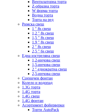
Вентилаторна торта
Z-образна торта
W форма торта
Водна торта
Торта на ред
Римска свещ
1 ″ 8s свещ
1,2 ″ 8s свещ
1,5 ″ 8s свещ
1.9 ″ 8s свещ
2 ″ 8s свещ
2,5 ″ 6s свещ
Една изстреляна свещ
1,2-инчова свещ
1,5-инчова свещ
2 ″ еднократна свещ
2,5-инчова свещ
Сценичен фонтан
Колело и водопад
1.3G торта
1.4G торта
1.4G свещ
1.4G фонтан
Асортимент фойерверки
Торти AutoPack