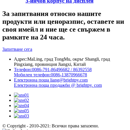
3-инчов корпус на дисплея
За запитвания относно нашите
продукти или ценоразпис, оставете ни
своя имейл и ние ще се свържем в
рамките на 24 часа.
Запитване сега
Адрес:
MaLing, град TongMu, окръг Shangli, град
Pingxiang, провинция Jiangxi, Китай
Телефон:
0086-791-86496682 / 86392558
Мобилен телефон:
0086-13870966678
Електронна поща
liang@brightpy.com
Електронна поща
продажби @ brightpy. com
© Copyright - 2010-2021: Всички права запазени.