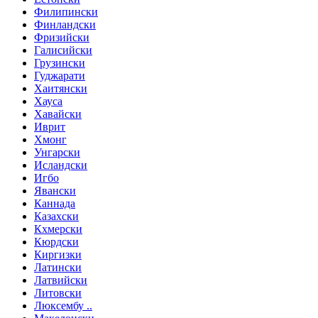
Филипински
Финландски
Фризийски
Галисийски
Грузински
Гуджарати
Хаитянски
Хауса
Хавайски
Иврит
Хмонг
Унгарски
Исландски
Игбо
Явански
Каннада
Казахски
Кхмерски
Кюрдски
Киргизки
Латински
Латвийски
Литовски
Люксембу ..