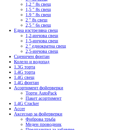
1,2 ″ 8s свещ
1,5 ″ 8s свещ
1.9 ″ 8s свещ
2 ″ 8s свещ
2,5 ″ 6s свещ
Една изстреляна свещ
1,2-инчова свещ
1,5-инчова свещ
2 ″ еднократна свещ
2,5-инчова свещ
Сценичен фонтан
Колело и водопад
1.3G торта
1.4G торта
1.4G свещ
1.4G фонтан
Асортимент фойерверки
Торти AutoPack
Пакет асортимент
1.4G Cracker
Accer
Аксесоар за фойерверки
Фиброва тръба
Меден проводник
Предпазител за забавяне