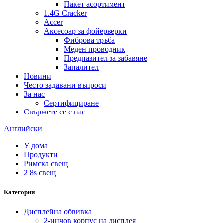
Пакет асортимент
1.4G Cracker
Accer
Аксесоар за фойерверки
Фиброва тръба
Меден проводник
Предпазител за забавяне
Запалител
Новини
Често задавани въпроси
За нас
Сертифициране
Свържете се с нас
Английски
У дома
Продукти
Римска свещ
2 8s свещ
Категории
Дисплейна обвивка
2-инчов корпус на дисплея