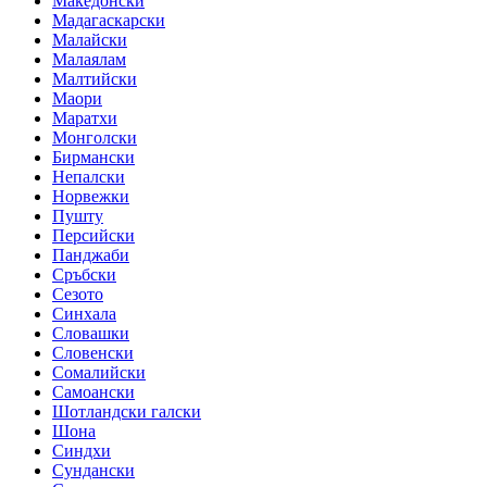
Македонски
Мадагаскарски
Малайски
Малаялам
Малтийски
Маори
Маратхи
Монголски
Бирмански
Непалски
Норвежки
Пушту
Персийски
Панджаби
Сръбски
Сезото
Синхала
Словашки
Словенски
Сомалийски
Самоански
Шотландски галски
Шона
Синдхи
Сундански