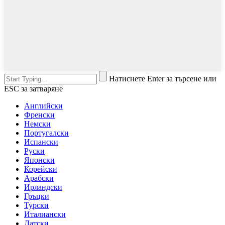
Натиснете Enter за търсене или
ESC за затваряне
Английски
Френски
Немски
Португалски
Испански
Руски
Японски
Корейски
Арабски
Ирландски
Гръцки
Турски
Италиански
Датски