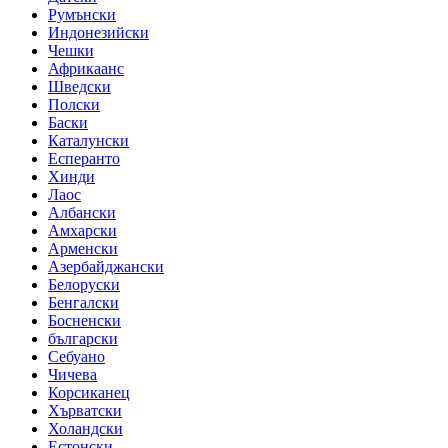
Румънски
Индонезийски
Чешки
Африкаанс
Шведски
Полски
Баски
Каталунски
Есперанто
Хинди
Лаос
Албански
Амхарски
Арменски
Азербайджански
Белоруски
Бенгалски
Босненски
български
Себуано
Чичева
Корсиканец
Хърватски
Холандски
Естонски