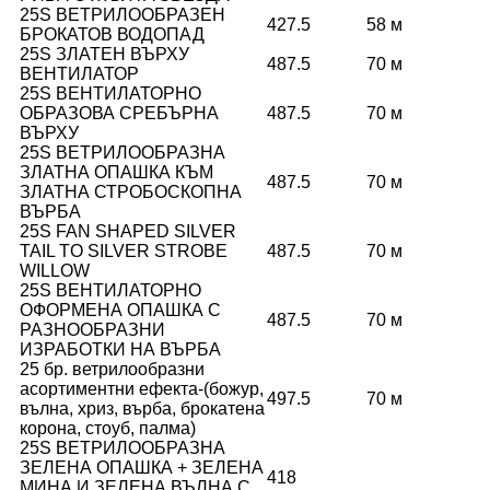
25S ВЕТРИЛООБРАЗЕН
427.5
58 м
БРОКАТОВ ВОДОПАД
25S ЗЛАТЕН ВЪРХУ
487.5
70 м
ВЕНТИЛАТОР
25S ВЕНТИЛАТОРНО
ОБРАЗОВА СРЕБЪРНА
487.5
70 м
ВЪРХУ
25S ВЕТРИЛООБРАЗНА
ЗЛАТНА ОПАШКА КЪМ
487.5
70 м
ЗЛАТНА СТРОБОСКОПНА
ВЪРБА
25S FAN SHAPED SILVER
TAIL TO SILVER STROBE
487.5
70 м
WILLOW
25S ВЕНТИЛАТОРНО
ОФОРМЕНА ОПАШКА С
487.5
70 м
РАЗНООБРАЗНИ
ИЗРАБОТКИ НА ВЪРБА
25 бр. ветрилообразни
асортиментни ефекта-(божур,
497.5
70 м
вълна, хриз, върба, брокатена
корона, стоуб, палма)
25S ВЕТРИЛООБРАЗНА
ЗЕЛЕНА ОПАШКА + ЗЕЛЕНА
418
МИНА И ЗЕЛЕНА ВЪЛНА С