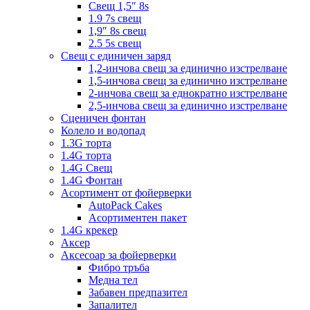
Свещ 1,5″ 8s
1.9 7s свещ
1,9″ 8s свещ
2.5 5s свещ
Свещ с единичен заряд
1,2-инчова свещ за единично изстрелване
1,5-инчова свещ за единично изстрелване
2-инчова свещ за еднократно изстрелване
2,5-инчова свещ за единично изстрелване
Сценичен фонтан
Колело и водопад
1.3G торта
1.4G торта
1.4G Свещ
1.4G Фонтан
Асортимент от фойерверки
AutoPack Cakes
Асортиментен пакет
1.4G крекер
Аксер
Аксесоар за фойерверки
Фибро тръба
Медна тел
Забавен предпазител
Запалител