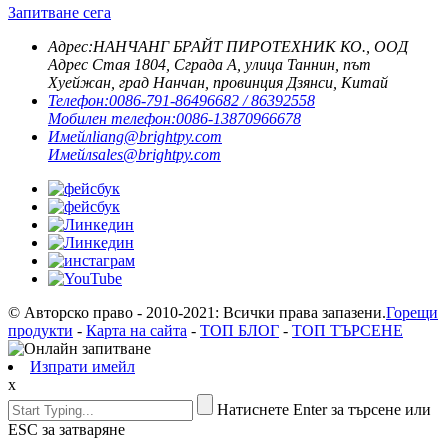
Запитване сега
Адрес:
НАНЧАНГ БРАЙТ ПИРОТЕХНИК КО., ООД
Адрес Стая 1804, Сграда A, улица Таннин, път
Хуейжан, град Нанчан, провинция Дзянси, Китай
Телефон:
0086-791-86496682 / 86392558
Мобилен телефон:
0086-13870966678
Имейл
liang@brightpy.com
Имейл
sales@brightpy.com
© Авторско право - 2010-2021: Всички права запазени.
Горещи
продукти
-
Карта на сайта
-
ТОП БЛОГ
-
ТОП ТЪРСЕНЕ
Изпрати имейл
x
Натиснете Enter за търсене или
ESC за затваряне