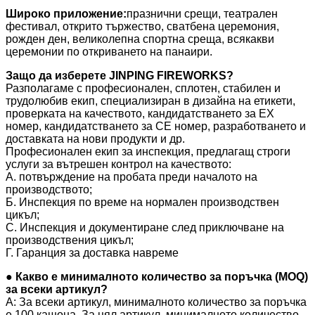
Широко приложение:
празнични срещи, театрален
фестивал, открито тържество, сватбена церемония,
рожден ден, великолепна спортна среща, всякакви
церемонии по откриването на панаири.
Защо да изберете JINPING FIREWORKS?
Разполагаме с професионален, сплотен, стабилен и
трудолюбив екип, специализиран в дизайна на етикети,
проверката на качеството, кандидатстването за EX
номер, кандидатстването за CE номер, разработването и
доставката на нови продукти и др.
Професионален екип за инспекция, предлагащ строги
услуги за вътрешен контрол на качеството:
A. потвърждение на пробата преди началото на
производството;
Б. Инспекция по време на нормален производствен
цикъл;
C. Инспекция и документиране след приключване на
производствения цикъл;
Г. Гаранция за доставка навреме
● Какво е минималното количество за поръчка (MOQ)
за всеки артикул?
A: За всеки артикул, минималното количество за поръчка
е 100 кашона. За цял артикул, минималното количество