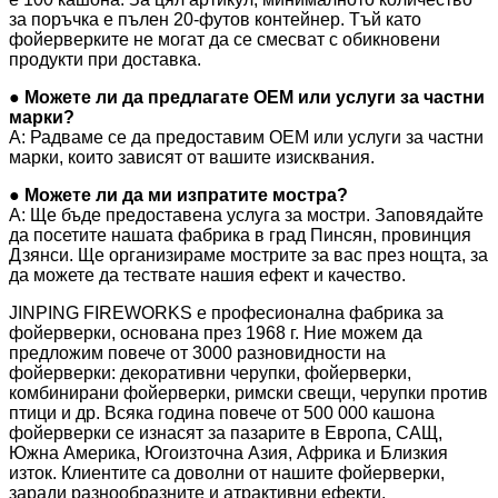
за поръчка е пълен 20-футов контейнер. Тъй като
фойерверките не могат да се смесват с обикновени
продукти при доставка.
● Можете ли да предлагате OEM или услуги за частни
марки?
A: Радваме се да предоставим OEM или услуги за частни
марки, които зависят от вашите изисквания.
● Можете ли да ми изпратите мостра?
A: Ще бъде предоставена услуга за мостри. Заповядайте
да посетите нашата фабрика в град Пинсян, провинция
Дзянси. Ще организираме мострите за вас през нощта, за
да можете да тествате нашия ефект и качество.
JINPING FIREWORKS е професионална фабрика за
фойерверки, основана през 1968 г. Ние можем да
предложим повече от 3000 разновидности на
фойерверки: декоративни черупки, фойерверки,
комбинирани фойерверки, римски свещи, черупки против
птици и др. Всяка година повече от 500 000 кашона
фойерверки се изнасят за пазарите в Европа, САЩ,
Южна Америка, Югоизточна Азия, Африка и Близкия
изток. Клиентите са доволни от нашите фойерверки,
заради разнообразните и атрактивни ефекти,