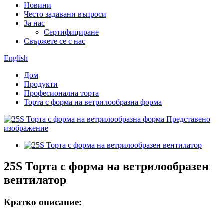
Новини
Често задавани въпроси
За нас
Сертифициране
Свържете се с нас
English
Дом
Продукти
Професионална торта
Торта с форма на ветрилообразна форма
25S Торта с форма на ветрилообразен
вентилатор
Кратко описание: