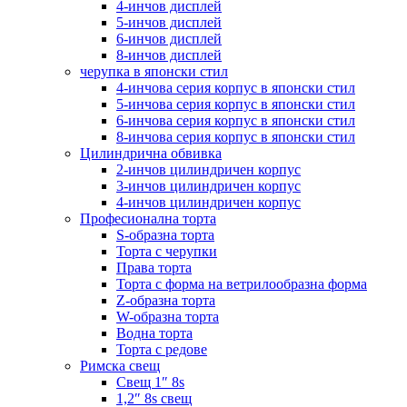
4-инчов дисплей
5-инчов дисплей
6-инчов дисплей
8-инчов дисплей
черупка в японски стил
4-инчова серия корпус в японски стил
5-инчова серия корпус в японски стил
6-инчова серия корпус в японски стил
8-инчова серия корпус в японски стил
Цилиндрична обвивка
2-инчов цилиндричен корпус
3-инчов цилиндричен корпус
4-инчов цилиндричен корпус
Професионална торта
S-образна торта
Торта с черупки
Права торта
Торта с форма на ветрилообразна форма
Z-образна торта
W-образна торта
Водна торта
Торта с редове
Римска свещ
Свещ 1″ 8s
1,2″ 8s свещ