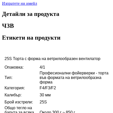
Изпратете ни имейл
Детайли за продукта
ЧЗВ
Етикети на продукти
25S Торта с форма на ветрилообразен вентилатор
Опаковка:
4/1
Професионални фойерверки - торта
Тип:
във формата на ветрилообразна
форма
Категория:
F4/F3/F2
Калибър:
30 мм
Брой изстрели:
25S
Общо тегло на
барута за всяка
Около 300 г ~ 850 г