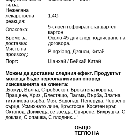
гилза:
Нежелана
лекарствена
1.4G
реакция:
5-слоен гофриран стандартен
Опаковка:
картон
Време за
Около 45 дни след подписване на
доставка:
договора.
Място на
Pingxiang, Дзянси, Китай
произход:
Порт:
Шанхай / Бейхай Китай
Можем да доставим следния ефект. Продуктът
може да бъде персонализиран според
изискванията на клиента:
„Божур, Вълна, Стробоскоп, Брокатена корона,
Пращене, Хриз., Блестящо, Палма, Върба, Златна
титаниева върба, Моя, Водопад, Пеперуда, Червено
сърце, Усмихнато лице, Кръстосан, Косетен кръг,
Октопод, Движеща се звезда, Свирене, Вихрушка, С
доклад, С опашка, С плодник…“
ОБЩО
ТЕГЛО НА