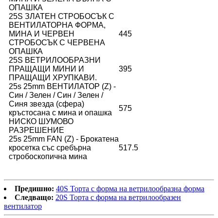
ОПАШКА
25S ЗЛАТЕН СТРОБОСЪК С
ВЕНТИЛАТОРНА ФОРМА,
МИНА И ЧЕРВЕН
445
СТРОБОСЪК С ЧЕРВЕНА
ОПАШКА
25S ВЕТРИЛООБРАЗНИ
ПРАЩАЩИ МИНИ И
395
ПРАЩАЩИ ХРУПКАВИ.
25s 25mm ВЕНТИЛАТОР (Z) -
Син / Зелен / Син / Зелен /
Синя звезда (сфера)
575
кръстосана с мина и опашка
НИСКО ШУМОВО
РАЗРЕШЕНИЕ
25s 25mm FAN (Z) - Брокатена
кросетка със сребърна
517.5
стробоскопична мина
Предишно:
40S Торта с форма на ветрилообразна форма
Следващо:
20S Торта с форма на ветрилообразен
вентилатор